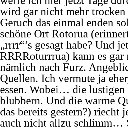
werfe ich hier jetzt Tage d
wird gar nicht mehr trocken
Geruch das einmal enden s
schöne Ort Rotorua (erinnert
„rrrr“’s gesagt habe? Und je
RRRRoturrrua) kann es gar n
nämlich nach Furz. Angebli
Quellen. Ich vermute ja eher
essen. Wobei… die lustigen
blubbern. Und die warme Que
das bereits gestern?) riecht 
auch nicht allzu schlimm… S