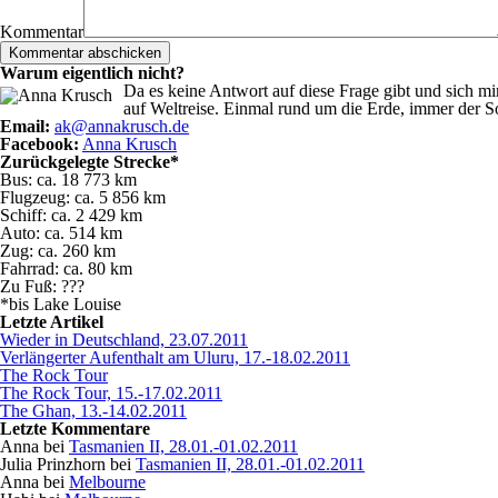
Kommentar
Warum eigentlich nicht?
Da es keine Antwort auf diese Frage gibt und sich m
auf Weltreise. Einmal rund um die Erde, immer der S
Email:
ak@annakrusch.de
Facebook:
Anna Krusch
Zurückgelegte Strecke*
Bus: ca. 18 773 km
Flugzeug: ca. 5 856 km
Schiff: ca. 2 429 km
Auto: ca. 514 km
Zug: ca. 260 km
Fahrrad: ca. 80 km
Zu Fuß: ???
*bis Lake Louise
Letzte Artikel
Wieder in Deutschland, 23.07.2011
Verlängerter Aufenthalt am Uluru, 17.-18.02.2011
The Rock Tour
The Rock Tour, 15.-17.02.2011
The Ghan, 13.-14.02.2011
Letzte Kommentare
Anna bei
Tasmanien II, 28.01.-01.02.2011
Julia Prinzhorn bei
Tasmanien II, 28.01.-01.02.2011
Anna bei
Melbourne