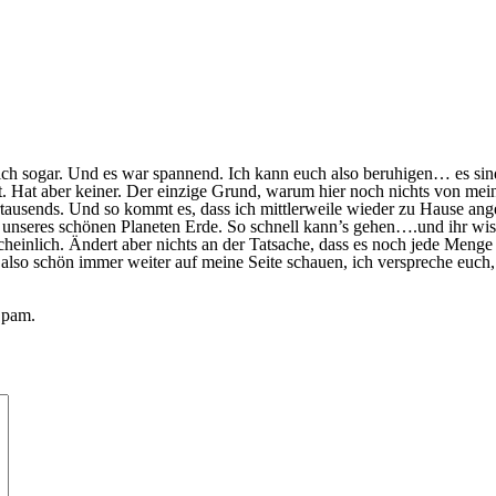
 ich sogar. Und es war spannend.
Ich kann euch also beruhigen… es sin
t. Hat aber keiner. Der einzige Grund, warum hier noch nichts von mein
hrtausends. Und so kommt es, dass ich mittlerweile wieder zu Hause 
 unseres schönen Planeten Erde. So schnell kann’s gehen….und ihr wiss
cheinlich. Ändert aber nichts an der Tatsache, dass es noch jede Menge
 also schön immer weiter auf meine Seite schauen, ich verspreche euch,
Spam.