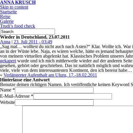
ANNA KRUSCH
Skip to content
Startseite
Reise
Galerie
Trudi’s food check
Wieder in Deutschland, 23.07.2011
Anna
|
23. Juli 2011 - 03:49
„Sag mal… wolltest du nicht auch nach Asien?“ Klar. Wollte ich. War
an in der Wüste lebe. Naja, es wären welche, hätte es jemand behaupte
von meinem virtuellen abgelenkt hat. Klassisches Problem unseres Ja
gekapert
wurde und ich mich mittlerweile wieder auf der anderen Seite
gesehen, gehört oder geschrieben. Das ist natürlich möglich und wahrs
viele, viele von dem interessantesten Kontinent, den ich bereist habe…
«
Verlängerter Aufenthalt am Uluru, 17.-18.02.2011
Hinterlasse eine Antwort
Benutze deinen richtigen Namen. Ich veröffentliche keinen Keyword 
Name
*
E-Mail-Adresse
*
Website