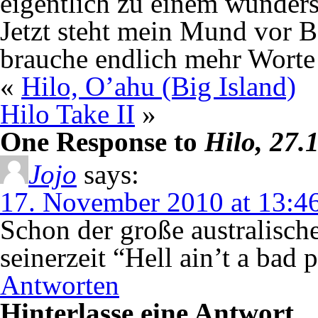
eigentlich zu einem wunde
Jetzt steht mein Mund vor Be
brauche endlich mehr Worte
«
Hilo, O’ahu (Big Island)
Hilo Take II
»
One Response to
Hilo, 27.
Jojo
says:
17. November 2010 at 13:4
Schon der große australisch
seinerzeit “Hell ain’t a bad 
Antworten
Hinterlasse eine Antwort