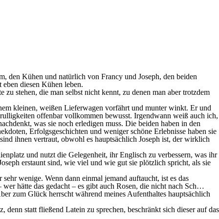
rm, den Kühen und natürlich von Francy und Joseph, den beiden
it eben diesen Kühen leben.
te zu stehen, die man selbst nicht kennt, zu denen man aber trotzdem
 einem kleinen, weißen Lieferwagen vorfährt und munter winkt. Er und
chrulligkeiten offenbar vollkommen bewusst. Irgendwann weiß auch ich,
 nachdenkt, was sie noch erledigen muss. Die beiden haben in den
nekdoten, Erfolgsgeschichten und weniger schöne Erlebnisse haben sie
 sind ihnen vertraut, obwohl es hauptsächlich Joseph ist, der wirklich
ienplatz und nutzt die Gelegenheit, ihr Englisch zu verbessern, was ihr
ph erstaunt sind, wie viel und wie gut sie plötzlich spricht, als sie
r sehr wenige. Wenn dann einmal jemand auftaucht, ist es das
 wer hätte das gedacht – es gibt auch Rosen, die nicht nach Sch…
 Aber zum Glück herrscht während meines Aufenthaltes hauptsächlich
denn statt fließend Latein zu sprechen, beschränkt sich dieser auf das