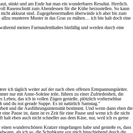
ut, stinkt und am Ende hat man ein wunderbares Resultat. Herrlich.
 voll Rasenschnitt zum Abendessen für die Kühe herzustellen. So kann
der nicht akkurat sind. Zugegebenermaßen überwinde ich aber bis zum
e allzu munteren Muster in das Gras zu mähen… ich bin halt doch eine
 während meines Farmaufenthaltes hinfällig und werden durch eine
ttere ich täglich weiter auf der nach oben offenen Entspannungsleiter.
er nur mit Anne-Soleine teile, führen zu einer Zufriedenheit, die
s Leben, das ich in vollen Zügen genieße, plötzlich vorhersehbar
h und du isst gerade Suppe. Es ist natürlich Samstag.“
Arbeit und die Ausführungsintensität bestimmt. Und wenn dann eben die
ne Pause ist, dann ist es Zeit für eine Pause und wenn ich die nicht
halt eben auch nicht schneller aus dem Käse, nur, weil ich es gerne
r einen wunderschönen Kratzer eingefangen habe und genieße es, dass
ndwann, als ich so, die Schubkarre vor mich hinschiebend durch die