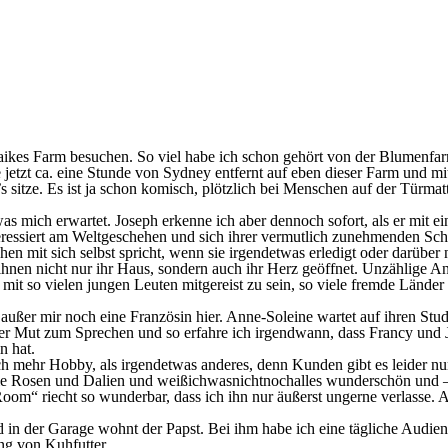
Maikes Farm besuchen.
So viel habe ich schon gehört von der Blumenfa
 jetzt ca. eine Stunde von Sydney entfernt auf eben dieser Farm und m
s sitze. Es ist ja schon komisch, plötzlich bei Menschen auf der Türmat
was mich erwartet. Joseph erkenne ich aber dennoch sofort, als er mit
interessiert am Weltgeschehen und sich ihrer vermutlich zunehmenden S
n mit sich selbst spricht, wenn sie irgendetwas erledigt oder darüber
hnen nicht nur ihr Haus, sondern auch ihr Herz geöffnet. Unzählige A
e mit so vielen jungen Leuten mitgereist zu sein, so viele fremde Länder
 außer mir noch eine Französin hier. Anne-Soleine wartet auf ihren Stud
der Mut zum Sprechen und so erfahre ich irgendwann, dass Francy und Jose
n hat.
ch mehr Hobby, als irgendetwas anderes, denn Kunden gibt es leider nu
 Die Rosen und Dalien und weißichwasnichtnochalles wunderschön und –
oom“ riecht so wunderbar, dass ich ihn nur äußerst ungerne verlasse.
 der Garage wohnt der Papst. Bei ihm habe ich eine tägliche Audienz, 
g von Kuhfutter.