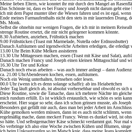
Meine lieben Eltern, wie konntet ihr mir durch den Mangel an Rasenfl
Das Schönste ist, dass es bei Francy und Joseph nicht darum geht ein
ich mit dem Papst munter über die Wiesen fahren und es ist egal, wenn 
Ende meines Farmaufenthalts nicht den stets in mir lauernden Drang, 
Ms. Monk.
Selbst die ohnehin nur wenigen Fragen, die ich mir in meinem Reiseal
strenge Routine ersetzt, die mir nicht gelegener kommen könnte.
8.30 Aufstehen, anziehen, Frühstück machen
9.00 Frühstücken (Toast mit Marmelade, Nutella oder Erdnussbutter)
Danach Aufräumen und irgendwelche Arbeiten erledigen, die erledigt 
13.00 Uhr Beim Kühe Melken assistieren
13.30 Uhr Mittagessen machen, essen (Toast mit Käse und Salat), auf
Danach machen Francy und Joseph einen kleinen Mittagsschlaf und wi
16.30 Uhr Tee und Kekse
Danach noch etwas arbeiten – was auch immer anliegt – dann Audienz
ca. 21.00 UhrAbendessen kochen, essen, aufräumen.
Noch ein Wenig unterhalten, fernsehen oder lesen.
00.0 Uhr (wenn ich es denn solange schaffe): ab ins Heiabettchen
Jeder Tag läuft gleich ab, ist absolut vorhersehbar und obwohl es sich 
Diese Routine, sowie die Tatsache, dass ich mehrere Nächte im gleiche
mich rundum erfüllt. Es ist wirklich erstaunlich, wie schön es sein ka
erscheint. Hier sogar so sehr, dass ich schon grinsen musste, als Josep
Besonders gut gefällt mir auch, dass man bei jeder Arbeit im Anschlus
Kühe gemolken werden müssen, dann ist es auch nicht schlimm, wenn man
regelmäßig mache, dann meckert Francy. Wenn es dunkel wird, ist ohne
so hätte. Und selbstgemachter Käse schmeckt verdammt gut. Nur mal 
So verbringe ich also eine Woche zwischen Kühen und Blumen, singe s
ich beim Unkrautzupfen so im Matsch knie, dass meine Jeans komplett b