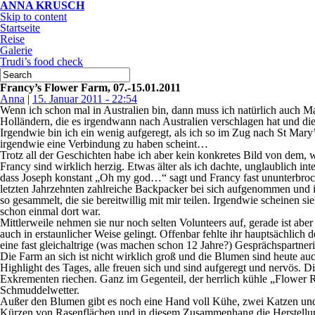
ANNA KRUSCH
Skip to content
Startseite
Reise
Galerie
Trudi’s food check
Francy’s Flower Farm, 07.-15.01.2011
Anna
|
15. Januar 2011 - 22:54
Wenn ich schon mal in Australien bin, dann muss ich natürlich auch 
Holländern, die es irgendwann nach Australien verschlagen hat und die
Irgendwie bin ich ein wenig aufgeregt, als ich so im Zug nach St Mary’
irgendwie eine Verbindung zu haben scheint…
Trotz all der Geschichten habe ich aber kein konkretes Bild von dem, 
Francy sind wirklich herzig. Etwas älter als ich dachte, unglaublich 
dass Joseph konstant „Oh my god…“ sagt und Francy fast ununterbroche
letzten Jahrzehnten zahlreiche Backpacker bei sich aufgenommen und i
so gesammelt, die sie bereitwillig mit mir teilen. Irgendwie scheinen si
schon einmal dort war.
Mittlerweile nehmen sie nur noch selten Volunteers auf, gerade ist aber
auch in erstaunlicher Weise gelingt. Offenbar fehlte ihr hauptsächlich 
eine fast gleichaltrige (was machen schon 12 Jahre?) Gesprächspartneri
Die Farm an sich ist nicht wirklich groß und die Blumen sind heute au
Highlight des Tages, alle freuen sich und sind aufgeregt und nervös.
Exkrementen riechen. Ganz im Gegenteil, der herrlich kühle „Flower R
Schmuddelwetter.
Außer den Blumen gibt es noch eine Hand voll Kühe, zwei Katzen und in
Kürzen von Rasenflächen und in diesem Zusammenhang die Herstellun