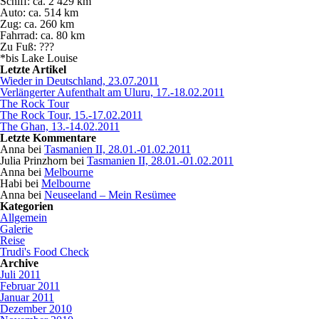
Schiff: ca. 2 429 km
Auto: ca. 514 km
Zug: ca. 260 km
Fahrrad: ca. 80 km
Zu Fuß: ???
*bis Lake Louise
Letzte Artikel
Wieder in Deutschland, 23.07.2011
Verlängerter Aufenthalt am Uluru, 17.-18.02.2011
The Rock Tour
The Rock Tour, 15.-17.02.2011
The Ghan, 13.-14.02.2011
Letzte Kommentare
Anna bei
Tasmanien II, 28.01.-01.02.2011
Julia Prinzhorn bei
Tasmanien II, 28.01.-01.02.2011
Anna bei
Melbourne
Habi bei
Melbourne
Anna bei
Neuseeland – Mein Resümee
Kategorien
Allgemein
Galerie
Reise
Trudi's Food Check
Archive
Juli 2011
Februar 2011
Januar 2011
Dezember 2010