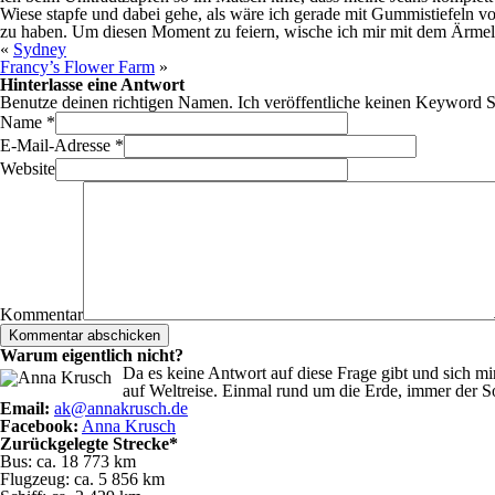
Wiese stapfe und dabei gehe, als wäre ich gerade mit Gummistiefeln vo
zu haben. Um diesen Moment zu feiern, wische ich mir mit dem Ärmel 
«
Sydney
Francy’s Flower Farm
»
Hinterlasse eine Antwort
Benutze deinen richtigen Namen. Ich veröffentliche keinen Keyword 
Name
*
E-Mail-Adresse
*
Website
Kommentar
Warum eigentlich nicht?
Da es keine Antwort auf diese Frage gibt und sich m
auf Weltreise. Einmal rund um die Erde, immer der S
Email:
ak@annakrusch.de
Facebook:
Anna Krusch
Zurückgelegte Strecke*
Bus: ca. 18 773 km
Flugzeug: ca. 5 856 km