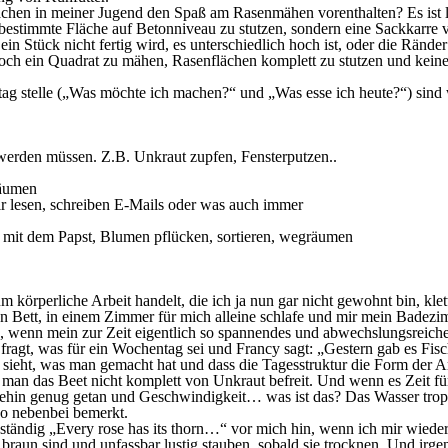
ächen in meiner Jugend den Spaß am Rasenmähen vorenthalten? Es ist la
e bestimmte Fläche auf Betonniveau zu stutzen, sondern eine Sackkarre
ein Stück nicht fertig wird, es unterschiedlich hoch ist, oder die Rän
doch ein Quadrat zu mähen, Rasenflächen komplett zu stutzen und kein
ltag stelle („Was möchte ich machen?“ und „Was esse ich heute?“) sind
werden müssen. Z.B. Unkraut zupfen, Fensterputzen..
räumen
r lesen, schreiben E-Mails oder was auch immer
 mit dem Papst, Blumen pflücken, sortieren, wegräumen
um körperliche Arbeit handelt, die ich ja nun gar nicht gewohnt bin, kle
n Bett, in einem Zimmer für mich alleine schlafe und mir mein Badezimm
nn, wenn mein zur Zeit eigentlich so spannendes und abwechslungsreiche
h fragt, was für ein Wochentag sei und Francy sagt: „Gestern gab es Fisc
s sieht, was man gemacht hat und dass die Tagesstruktur die Form der 
 das Beet nicht komplett von Unkraut befreit. Und wenn es Zeit für ei
hin genug getan und Geschwindigkeit… was ist das? Das Wasser tropft 
so nebenbei bemerkt.
tändig „Every rose has its thorn…“ vor mich hin, wenn ich mir wiede
raun sind und unfassbar lustig stauben, sobald sie trocknen. Und irge